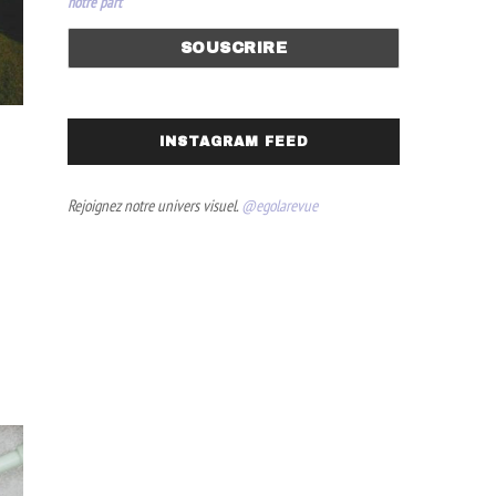
notre part
INSTAGRAM FEED
Rejoignez notre univers visuel.
@egolarevue