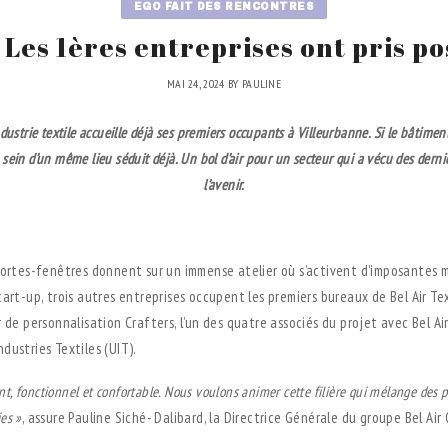
EGO FAIT DES RENCONTRES
Les 1ères entreprises ont pris po
MAI 24, 2024
BY
PAULINE
ndustrie textile accueille déjà ses premiers
occupants à Villeurbanne. Si le bâtime
au sein d’un même lieu séduit déjà. Un bol d’air pour
un secteur qui a vécu des derni
l’avenir.
portes-fenêtres donnent sur un immense atelier où s’activent d’imposantes m
art-up, trois autres entreprises occupent les premiers bureaux de Bel Air Tex
 de personnalisation Crafters, l’un des quatre associés du projet avec Bel A
dustries Textiles (UIT).
t, fonctionnel et
confortable. Nous voulons animer cette filière qui
mélange des pr
ies »
, assure Pauline Siché- Dalibard, la Directrice Générale du groupe Bel Air