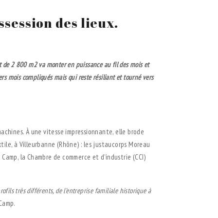
ssession des lieux.
nt de 2 800 m
2
va monter en puissance au fil des mois et
ers mois compliqués mais qui reste résiliant et tourné vers
achines. À une vitesse impressionnante, elle brode
tile, à Villeurbanne (Rhône) : les justaucorps Moreau
ir Camp, la Chambre de commerce et d’industrie (CCI)
ofils très différents, de l’entreprise
familiale historique à
 Camp.