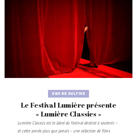
EGO SE CULTIVE
Le Festival Lumière présente
« Lumière Classics »
Lumière Classics est le label du festival destiné à soutenir –
et cette année plus que jamais – une sélection de films