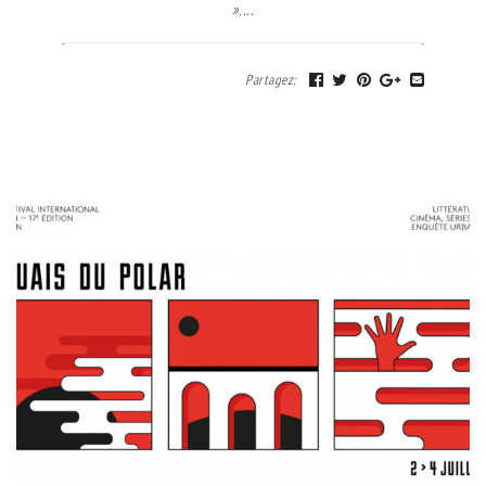
»....
Partagez
: