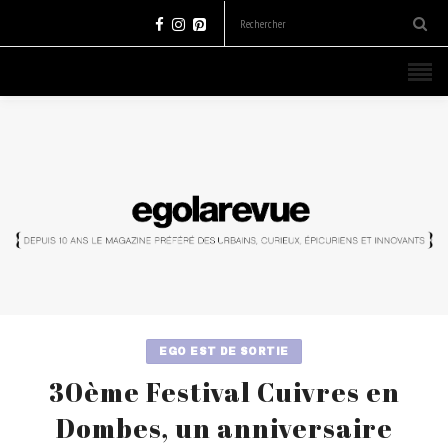
EGO EST DE SORTIE
30ème Festival Cuivres en
Dombes, un anniversaire