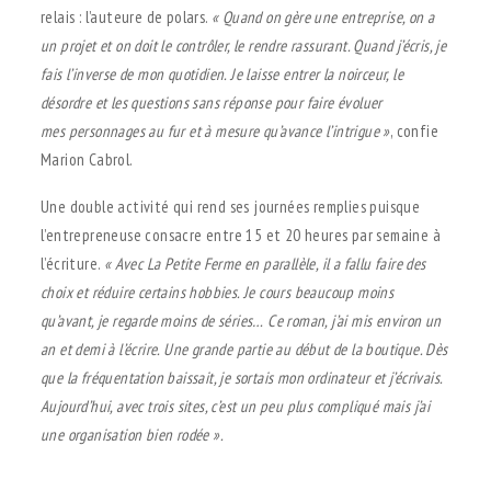
relais : l’auteure de polars.
«
Quand on
gère une entreprise, on a
un projet et on doit le contrôler, le rendre rassurant. Quand j’écris, je
fais l’inverse de
mon quotidien. Je laisse entrer la noirceur, le
désordre et les questions sans réponse pour faire évoluer
mes
personnages au fur et à mesure qu’avance l’intrigue
»
, confie
Marion Cabrol.
Une double activité qui rend ses journées remplies puisque
l’entrepreneuse consacre entre 15 et 20 heures par semaine à
l’écriture.
«
Avec La Petite Ferme en parallèle, il a fallu faire des
choix et réduire certains hobbies. Je
cours beaucoup moins
qu’avant, je regarde moins de séries… Ce roman, j’ai mis environ un
an et demi à l’écrire.
Une grande partie au début de la boutique. Dès
que la fréquentation baissait, je sortais mon ordinateur et
j’écrivais.
Aujourd’hui, avec trois sites, c’est un peu plus compliqué mais j’ai
une organisation bien rodée
».
.