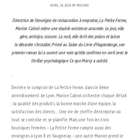
AVRIL 24, 2026
BY
PAULINE
Directrice de l’enseigne de restauration à emporter, La Petite Ferme,
Marion Cabrol mène une
double existence assumée. Le jour, elle
gère, anticipe, rassure. La nuit, elle écrit des polars et laisse
le
désordre s’installer. Primé au Salon du Livre d’Hagondange, son
premier roman lui a ouvert une
voie qu’elle confirme en avril avec le
thriller psychologique
Ce que Marcy a oublié
.
.
Derrière le comptoir de La Petite Ferme, dans le 6ème
arrondissement de Lyon, Marion Cabrol orchestre chaque détail
: la qualité des produits, la bonne marche d’une équipe, la
satisfaction des clients… Une vie de cheffe d’entreprise où
tout se contrôle et se planifie. Mais une fois les trois
boutiques fermées – La Petite Ferme compte aussi des
enseignes à Lyon 8 et Vaugneray -, une autre Marion prend le