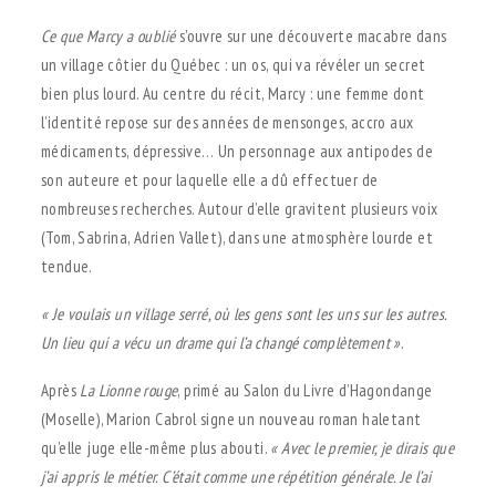
Ce que Marcy a oublié
s’ouvre sur une découverte macabre dans
un village côtier du Québec : un os, qui va révéler un secret
bien plus lourd. Au centre du récit, Marcy : une femme dont
l’identité repose sur des années de mensonges, accro aux
médicaments, dépressive… Un personnage aux antipodes de
son auteure et pour laquelle elle a dû effectuer de
nombreuses recherches. Autour d’elle gravitent plusieurs voix
(Tom, Sabrina, Adrien Vallet), dans une atmosphère lourde et
tendue.
« Je voulais un village serré, où les gens sont les
uns sur les autres.
Un lieu qui a vécu un drame qui
l’a changé complètement »
.
Après
La Lionne rouge
, primé au Salon du Livre d’Hagondange
(Moselle), Marion Cabrol signe un nouveau roman haletant
qu’elle juge elle-même plus abouti.
« Avec le premier, je dirais que
j’ai appris le
métier. C’était comme une répétition générale. Je
l’ai