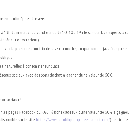
rme en jardin éphémère avec :
h à 19h du mercredi au vendredi et de 10h30 à 19h le samedi. Des experts loc
(intérieur et extérieur).
h avec la présence d’un trio de jazz manouche, un quatuor de jazz français e
ublique !
et naturelles à consommer sur place
 réseaux sociaux avec des bons d’achat à gagner d’une valeur de 50 €.
aux sociaux !
r les pages Facebook du RGC ; 6 bons cadeaux d’une valeur de 50 € à gagner. 
isponible sur le site
https://www.republique-grolee-carnot.com/
). Le tirage