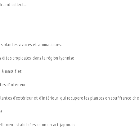
ck and collect…
les plantes vivaces et aromatiques.
 dites tropicales. dans la région lyonnise
 à massif et
es d’intérieur.
antes d’extérieur et d’intérieur
qui recupere les plantes en souffrance chez
re
ellement stabilisées selon un art japonais.