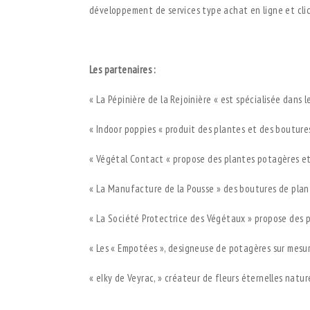
développement de services type achat en ligne et cli
.
Les partenaires :
« La Pépinière de la Rejoinière « est spécialisée dans 
« Indoor poppies « produit des plantes et des boutures
« Végétal Contact « propose des plantes potagères et
« La Manufacture de la Pousse » des boutures de plant
« La Société Protectrice des Végétaux » propose des pl
« Les « Empotées », designeuse de potagères sur mesu
« eIky de Veyrac, » créateur de fleurs éternelles natur
.