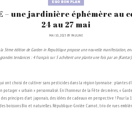
EGO BON PLAN
– une jardinière éphémère au coe
24 au 27 mai
MAI 10, 2023
BY
PAULINE
la 3ème édition de Garden in Republique propose une nouvelle manifestation, encor
grandes tendances : 4 français sur 5 achètent une plante une fois par an (Kantar)
i ont choisi de cultiver sans pesticides dans la région lyonnaise : plantes d’
son potager « urbain » personnalisé. En l’honneur de la Fête des mères, « Garde
lon des principes d’art japonais, des idées de cadeaux en perspective ! Pour l
 des boissons Bio et naturelles. République-Grolée Carnot, trio de rues em