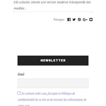
très urbaine, comme une version moderne intemporelle des
modèles...
Partagez
:
NEWSLETTER
Email
En cochant cette case, j’accepte la Politique de
confidentialité de ce site et de recevoir des informations de
notre part