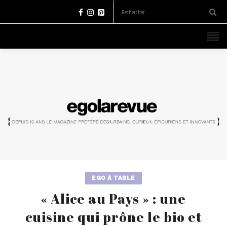
EGO À TABLE
« Alice au Pays » : une
cuisine qui prône le bio et