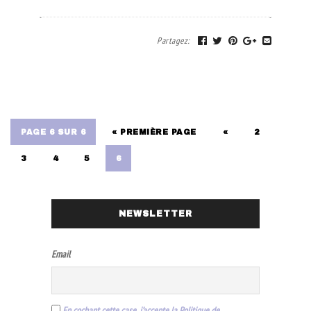
Partagez
:
PAGE 6 SUR 6
« PREMIÈRE PAGE
«
2
3
4
5
6
NEWSLETTER
Email
En cochant cette case, j’accepte la Politique de