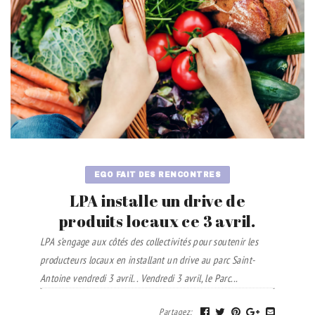
EGO FAIT DES RENCONTRES
LPA installe un drive de
produits locaux ce 3 avril.
LPA s’engage aux côtés des collectivités pour soutenir les
producteurs locaux en installant un drive au parc Saint-
Antoine vendredi 3 avril.
. Vendredi 3 avril, le Parc...
Partagez
: