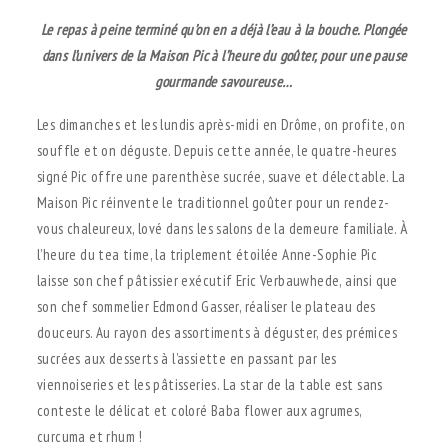
Le repas à peine terminé qu’on en a déjà l’eau à la bouche. Plongée
dans l’univers de la Maison Pic à l’heure du goûter, pour une pause
gourmande savoureuse…
Les dimanches et les lundis après-midi en Drôme, on profite, on
souffle et on déguste. Depuis cette année, le quatre-heures
signé Pic offre une parenthèse sucrée, suave et délectable. La
Maison Pic réinvente le traditionnel goûter pour un rendez-
vous chaleureux, lové dans les salons de la demeure familiale. À
l’heure du tea time, la triplement étoilée Anne-Sophie Pic
laisse son chef pâtissier exécutif Eric Verbauwhede, ainsi que
son chef sommelier Edmond Gasser, réaliser le plateau des
douceurs. Au rayon des assortiments à déguster, des prémices
sucrées aux desserts à l’assiette en passant par les
viennoiseries et les pâtisseries. La star de la table est sans
conteste le délicat et coloré Baba flower aux agrumes,
curcuma et rhum !