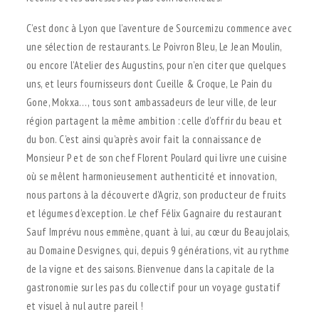
C’est donc à Lyon que l’aventure de Sourcemizu commence avec
une sélection de restaurants. Le Poivron Bleu, Le Jean Moulin,
ou encore l’Atelier des Augustins, pour n’en citer que quelques
uns, et leurs fournisseurs dont Cueille & Croque, Le Pain du
Gone, Mokxa…, tous sont ambassadeurs de leur ville, de leur
région partagent la même ambition : celle d’offrir du beau et
du bon. C’est ainsi qu’après avoir fait la connaissance de
Monsieur P et de son chef Florent Poulard qui livre une cuisine
où se mêlent harmonieusement authenticité et innovation,
nous partons à la découverte d’Agriz, son producteur de fruits
et légumes d’exception. Le chef Félix Gagnaire du restaurant
Sauf Imprévu nous emmène, quant à lui, au cœur du Beaujolais,
au Domaine Desvignes, qui, depuis 9 générations, vit au rythme
de la vigne et des saisons. Bienvenue dans la capitale de la
gastronomie sur les pas du collectif pour un voyage gustatif
et visuel à nul autre pareil !