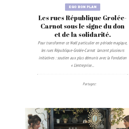
EGO BON PLAN
Les rues République Grolée-
Carnot sous le signe du don
et de la solidarité.
Pour transformer ce Noël particulier en période magique,
les rues République-Grolée-Carnot lancent plusieurs
initiatives : soutien aux plus démunis avec la Fondation
« L’entreprise...
Partagez
: