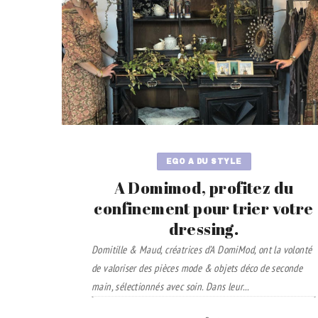
EGO A DU STYLE
A Domimod, profitez du
confinement pour trier votre
dressing.
Domitille & Maud, créatrices d’A DomiMod, ont la volonté
de valoriser des pièces mode & objets déco de seconde
main, sélectionnés avec soin.
Dans leur...