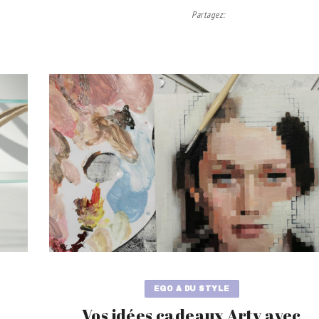
Partagez
:
EGO A DU STYLE
Vos idées cadeaux Arty avec