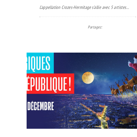
L’appellation Crozes-Hermitage s’allie avec 5 artistes...
Partagez
: