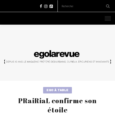
EGO À TABLE
PRaiRiaL confirme son
étoile