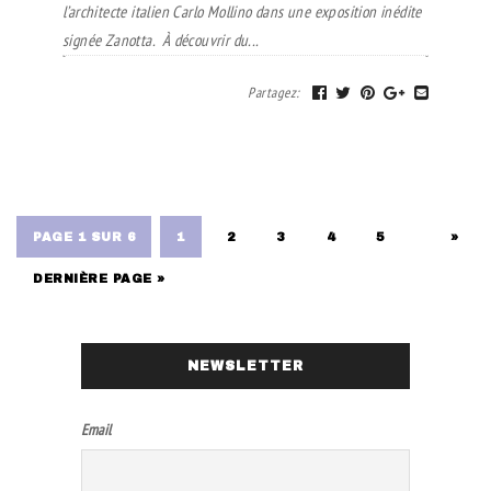
l’architecte italien Carlo Mollino dans une exposition inédite
signée Zanotta. À découvrir du...
Partagez
:
PAGE 1 SUR 6
1
2
3
4
5
»
DERNIÈRE PAGE »
NEWSLETTER
Email