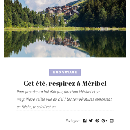
EGO VOYAGE
Cet été, respirez à Méribel
Pour prendre un bol d’air pur, direction Méribel et sa
magnifique vallée vue du ciel ! Les températures remontent
en flèche, le soleil est au...
Partagez
: