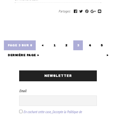
Partagez
:
PAGE 3 SUR 6
«
1
2
3
4
5
DERNIÈRE PAGE »
»
NEWSLETTER
Email
En cochant cette case, j’accepte la Politique de